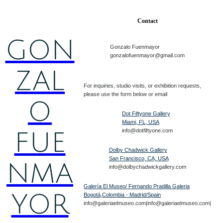
Contact
GON
Gonzalo Fuenmayor
gonzalofuenmayor@gmail.com
ZAL
For inquiries, studio visits, or exhibition requests,
please use the form below or email
O
Dot Fiftyone Gallery
Miami, FL, USA
info@dotfiftyone.com
FUE
Dolby Chadwick Gallery
San Francisco, CA, USA
NMA
info@dolbychadwickgallery.com
Galería El Museo/ Fernando Pradilla Galeria
YOR
Bogotá,Colombia - Madrid/Spain
info@galeriaelmuseo.com|info@galeriaelmuseo.com|